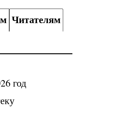
ам
Читателям
26 год
теку