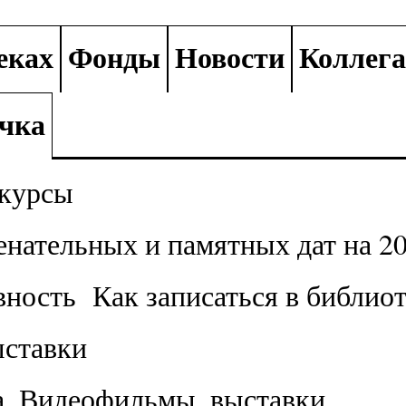
еках
Фонды
Новости
Коллег
ичка
курсы
енательных и памятных дат на 20
вность
Как записаться в библио
ыставки
а. Видеофильмы, выставки.