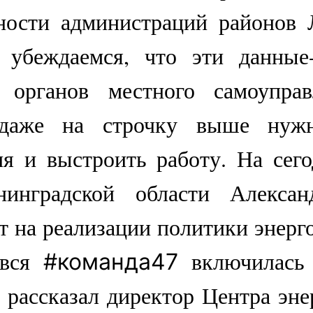
ности администраций районов 
убеждаемся, что эти данные-
 органов местного самоуправ
 даже на строчку выше нуж
ия и выстроить работу. На сег
нинградской области Алексан
т на реализации политики энерг
 вся
включилась 
#команда47
 рассказал директор Центра эн