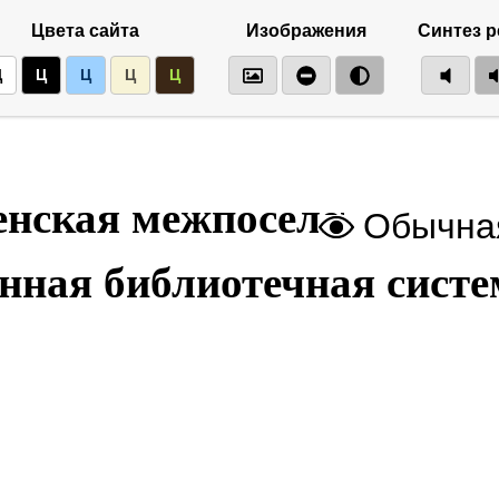
Цвета сайта
Изображения
Синтез р
Ц
Ц
Ц
Ц
Ц
нская межпоселенческая
Обычная
нная библиотечная систе