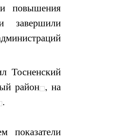
и повышения
ти завершили
администраций
л Тосненский
ный район
, на
.
 показатели