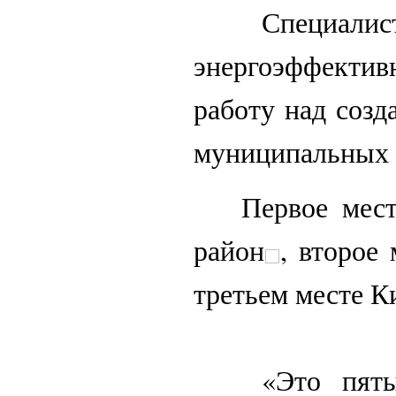
Специалисты 
энергоэффекти
работу над соз
муниципальных 
Первое место 
район
, второе
третьем месте 
«Это пятый г