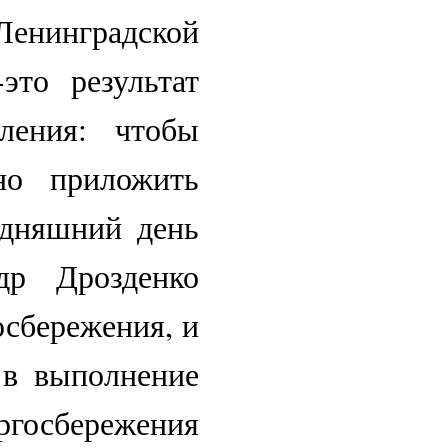
Ленинградской
это результат
ления: чтобы
но приложить
одняшний день
др Дрозденко
осбережения, и
в выполнение
ергосбережения